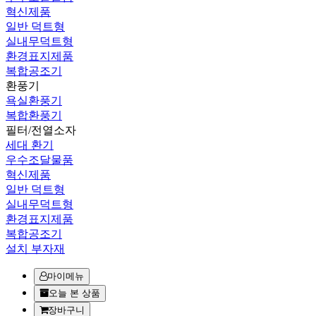
혁신제품
일반 덕트형
실내무덕트형
환경표지제품
복합공조기
환풍기
욕실환풍기
복합환풍기
필터/전열소자
세대 환기
우수조달물품
혁신제품
일반 덕트형
실내무덕트형
환경표지제품
복합공조기
설치 부자재
마이메뉴
오늘 본 상품
장바구니