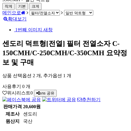
작게
기본
크게
메인으로
확대보기
1번째 이미지 새창
센도리 덕트형[전열] 필터 전열소자 C-
150CMH/C-250CMH/C-350CMH
요약정
보 및 구매
상품 선택옵션 2 개, 추가옵션 1 개
사용후기 0 개
위시리스트
0
sns 공유
추천하기
판매가격
20,600원
제조사
센도리
원산지
국산