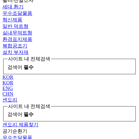
필터/전열소자
세대 환기
우수조달물품
혁신제품
일반 덕트형
실내무덕트형
환경표지제품
복합공조기
설치 부자재
사이트 내 전체검색
검색어
필수
KOR
KOR
ENG
CHN
센도리
사이트 내 전체검색
검색어
필수
센도리 제품찾기
공기순환기
우수조달물품